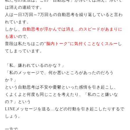
私たちの生活は、この「自動思考」が浮いては消え、浮いて
は消えの連続です。
人は一日3万回～7万回もの自動思考を繰り返していると言わ
れています。
しかし、
自動思考が浮かんでは消え…のスピードがあまりに
も速い
ので、
普段は私たちはこの
”脳内トーク”に気付くことなくスルー
し
てしまっています。
「私、嫌われているのかな？」
「私のメッセージで、何か悪いところがあったのだろう
か？」
という自動思考は不安や憂鬱といった感情を引き起こし、
くよくよと何度も同じことを考えたり、「私のこと嫌いな
の？」という
LINEメッセージを送る…などの行動を引き起こしたりするで
しょう。
一方で、